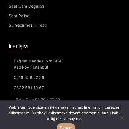
Saat Cam Değişimi
Saat Polisaj
Su Geçirmezlik Testi
İLETİŞİM
Bağdat Caddesi No:348/C
Kadıköy / İstanbul
0216 359 22 36
0532 581 19 67
Pzt - Cmt: 09:30 - 20:00
Pazar: 12:00 - 20:00
Web sitemizde size en iyi deneyimi sunabilmemiz için çerezleri
kullanıyoruz. Bu siteyi kullanmaya devam ederseniz, bunu kabul
ettiğinizi varsayarız.
Saatçi Arif Tüm Hakları Saklıdır.
Tamam