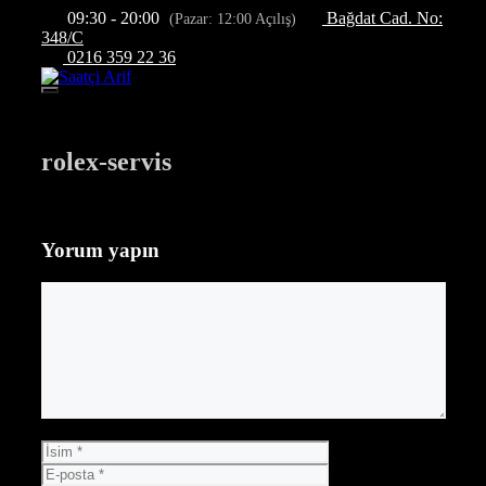
İçeriğe
09:30 - 20:00
Bağdat Cad. No:
(Pazar: 12:00 Açılış)
atla
348/C
0216 359 22 36
Menü
rolex-servis
Yorum yapın
Yorum
İsim
E-
posta
İnternet