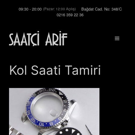
İçeriğe
09:30 - 20:00
Bağdat Cad. No: 348/C
(Pazar: 12:00 Açılış)
atla
0216 359 22 36
Menü
Kol Saati Tamiri