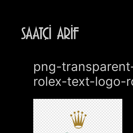
İçeriğe
atla
png-transparent
rolex-text-logo-r