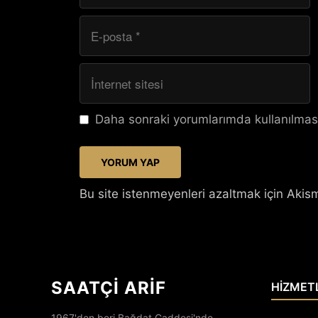
E-
posta
İnternet
sitesi
Daha sonraki yorumlarımda kullanılması
Bu site istenmeyenleri azaltmak için Akism
SAATÇİ ARİF
HİZMET
1967'den beri Bağdat Caddesi'nde.