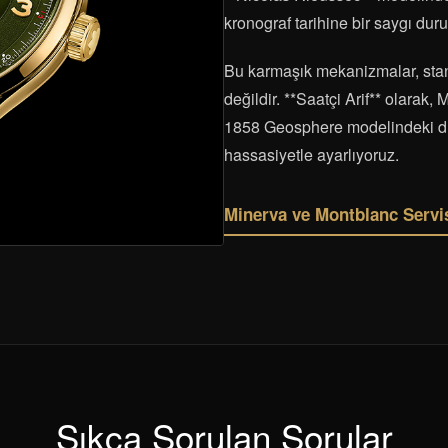
kronograf tarihine bir saygı dur
Bu karmaşık mekanizmalar, stan
değildir. **Saatçi Arif** olarak, 
1858 Geosphere modelindeki dü
hassasiyetle ayarlıyoruz.
Minerva ve Montblanc Servis
Sıkça Sorulan Sorular