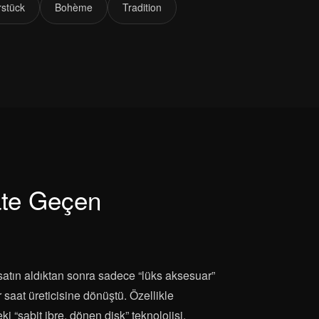
rstück
Bohème
Tradition
te Geçen
satın aldıktan sonra sadece “lüks aksesuar”
 saat üreticisine dönüştü. Özellikle
 “sabit ibre, dönen disk” teknolojisi,