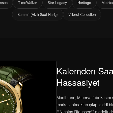
ussec
TimeWalker
Star Legacy
Heritage
Meiste
Summit (Akıllı Saat Hariç)
Villeret Collection
Kalemden Saa
Hassasiyet
Montblanc, Minerva fabrikasını 
markası olmaktan çıkıp, ciddi bir
**Nicolas Rieussec** modelindeki