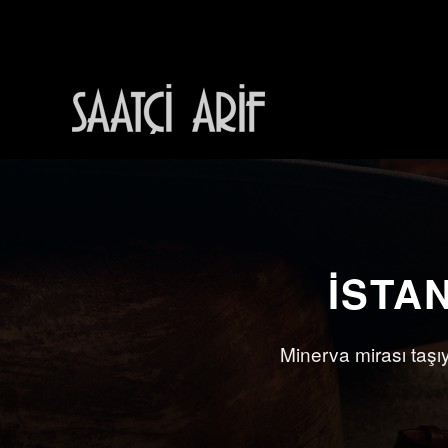
İçeriğe
atla
İSTA
Minerva mirası taşı