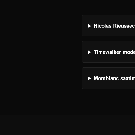
Nicolas Rieussec
Timewalker model
Montblanc saatim