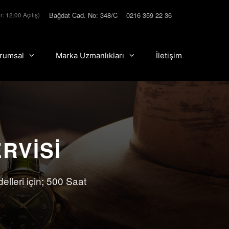
Bağdat Cad. No: 348/C
0216 359 22 36
r: 12:00 Açılış)
rumsal
Marka Uzmanlıkları
İletişim
RVISI
lleri için; 500 Saat