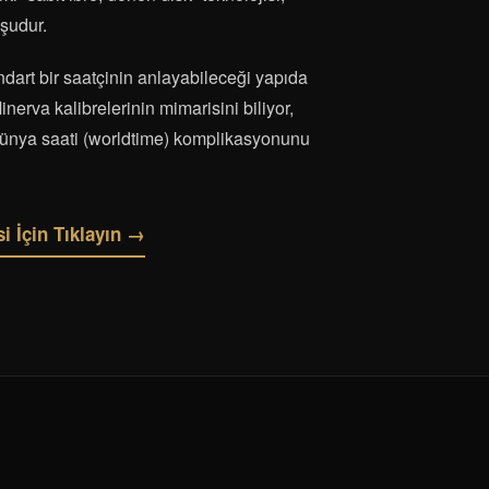
uşudur.
dart bir saatçinin anlayabileceği yapıda
Minerva kalibrelerinin mimarisini biliyor,
nya saati (worldtime) komplikasyonunu
i İçin Tıklayın →