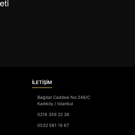
eti
İLETİŞİM
Bağdat Caddesi No:348/C
Kadıköy / İstanbul
0216 359 22 36
0532 581 19 67