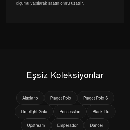
ölçümü yapılarak saatin ömrü uzatılır.
Eşsiz Koleksiyonlar
Altiplano
Piaget Polo
Piaget Polo S
Limelight Gala
Possession
Black Tie
Upstream
Emperador
Dancer