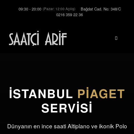
İçeriğe
09:30 - 20:00
Bağdat Cad. No: 348/C
(Pazar: 12:00 Açılış)
atla
0216 359 22 36
Menü
İSTANBUL
PIAGET
SERVISI
Dünyanın en ince saati Altiplano ve ikonik Polo