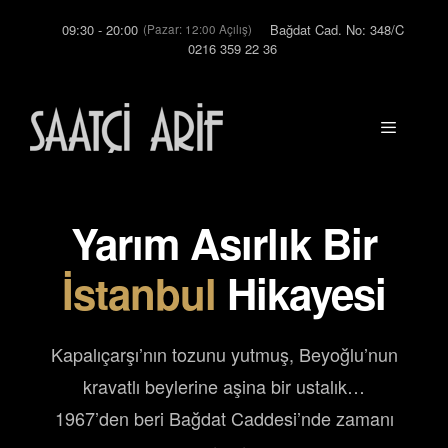
İçeriğe
09:30 - 20:00
Bağdat Cad. No: 348/C
(Pazar: 12:00 Açılış)
atla
0216 359 22 36
Menü
Yarım Asırlık Bir
İstanbul
Hikayesi
Kapalıçarşı’nın tozunu yutmuş, Beyoğlu’nun
kravatlı beylerine aşina bir ustalık…
1967’den beri Bağdat Caddesi’nde zamanı