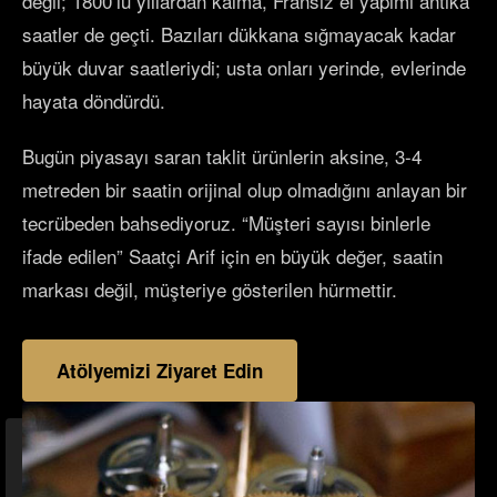
değil; 1800’lü yıllardan kalma, Fransız el yapımı antika
saatler de geçti. Bazıları dükkana sığmayacak kadar
büyük duvar saatleriydi; usta onları yerinde, evlerinde
hayata döndürdü.
Bugün piyasayı saran taklit ürünlerin aksine, 3-4
metreden bir saatin orijinal olup olmadığını anlayan bir
tecrübeden bahsediyoruz. “Müşteri sayısı binlerle
ifade edilen” Saatçi Arif için en büyük değer, saatin
markası değil, müşteriye gösterilen hürmettir.
Atölyemizi Ziyaret Edin