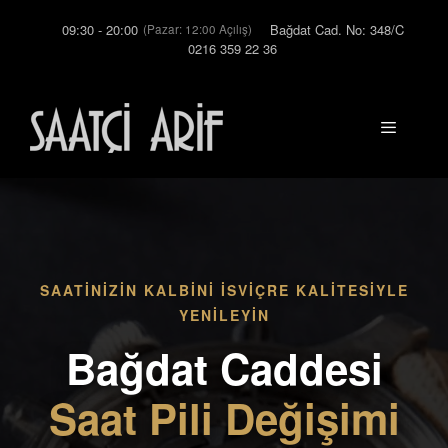
İçeriğe
09:30 - 20:00
Bağdat Cad. No: 348/C
(Pazar: 12:00 Açılış)
atla
0216 359 22 36
Menü
SAATINIZIN KALBINI İSVIÇRE KALITESIYLE
YENILEYIN
Bağdat Caddesi
Saat Pili Değişimi