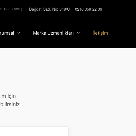
Bağdat Cad. No: 348/C
0216 359 22 36
r: 12:00 Açılış)
rumsal
Marka Uzmanlıkları
İletişim
ım için
ilirsiniz.