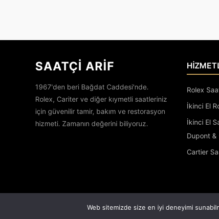
SAATÇİ ARİF
HİZMET
1967'den beri Bağdat Caddesi'nde.
Rolex Saa
Rolex, Cariter ve diğer kıymetli saatleriniz
İkinci El R
için güvenilir tamir, bakım ve restorasyon
İkinci El 
hizmeti. Zamanın değerini biliyoruz.
Dupont & 
Cartier Sa
Web sitemizde size en iyi deneyimi sunabilm