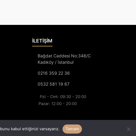
İLETİŞİM
Bağdat Caddesi No:348/C
Kadıköy / İstanbul
0216 359 22 36
0532 581 19 67
Pzt - Cmt: 09:30 - 20:00
Pazar: 12:00 - 20:00
unu kabul ettiğinizi varsayarız.
Tamam