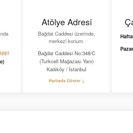
Atölye Adresi
Ça
ında
Bağdat Caddesi üzerinde,
Hafta
merkezi konum.
Pazar
App)
Bağdat Caddesi No:348/C
(Turkcell Mağazası Yanı)
e)
Kadıköy / İstanbul
Haritada Göster ↓