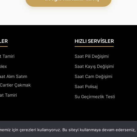
LER
HIZLI SERVİSLER
t Tamiri
Saat Pili Değişimi
olex
Saat Kayış Değişimi
Saat Alım Satım
Saat Cam Değişimi
Cartier Çakmak
Saat Polisaj
at Tamiri
Su Geçirmezlik Testi
Saatçi Arif Tüm Hakları Saklıdır.
emiz için çerezleri kullanıyoruz. Bu siteyi kullanmaya devam ederseniz, b