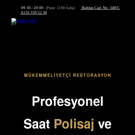
İçeriğe
09:30 - 20:00
Bağdat Cad. No: 348/C
(Pazar: 12:00 Açılış)
atla
0216 359 22 36
Menü
MÜKEMMELIYETÇI RESTORASYON
Profesyonel
Saat
Polisaj
ve