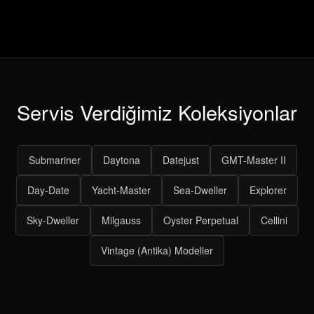
Servis Verdiğimiz Koleksiyonlar
Submariner
Daytona
Datejust
GMT-Master II
Day-Date
Yacht-Master
Sea-Dweller
Explorer
Sky-Dweller
Milgauss
Oyster Perpetual
Cellini
Vintage (Antika) Modeller