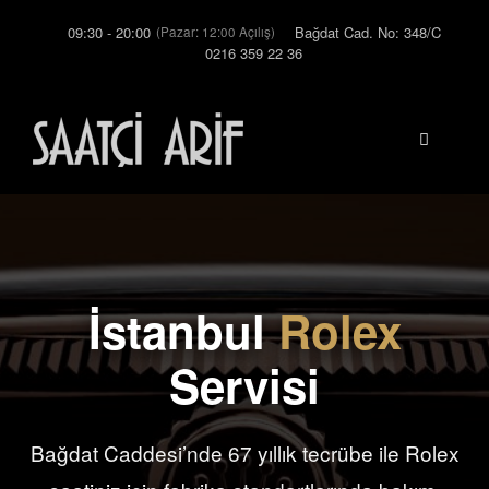
İçeriğe
09:30 - 20:00
Bağdat Cad. No: 348/C
(Pazar: 12:00 Açılış)
atla
0216 359 22 36
Menü
İstanbul
Rolex
Servisi
Bağdat Caddesi’nde 67 yıllık tecrübe ile Rolex