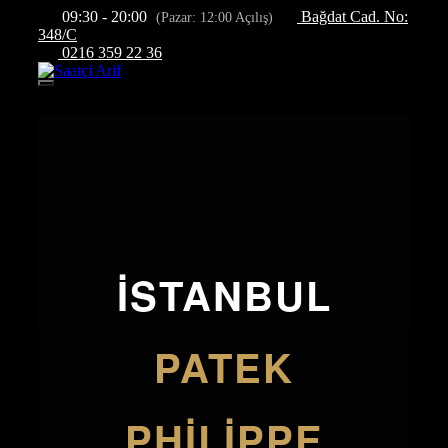
İçeriğe
09:30 - 20:00
Bağdat Cad. No:
(Pazar: 12:00 Açılış)
atla
348/C
0216 359 22 36
Menü
İSTANBUL
PATEK
PHILIPPE