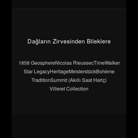
Dağların Zirvesinden Bileklere
1858 Geosphere
Nicolas Rieussec
TimeWalker
Star Legacy
Heritage
Meisterstück
Bohème
Tradition
Summit (Akıllı Saat Hariç)
Villeret Collection