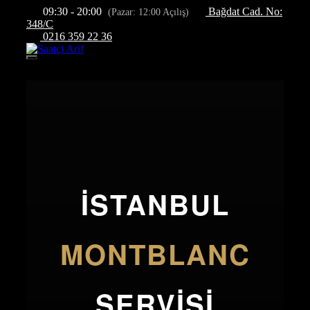
İçeriğe
09:30 - 20:00
Bağdat Cad. No:
(Pazar: 12:00 Açılış)
atla
348/C
0216 359 22 36
Menü
İSTANBUL
MONTBLANC
SERVISI