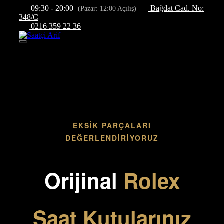
İçeriğe
09:30 - 20:00
Bağdat Cad. No:
(Pazar: 12:00 Açılış)
atla
348/C
0216 359 22 36
Menü
EKSIK PARÇALARI
DEĞERLENDIRIYORUZ
Orijinal
Rolex
Saat Kutularınız