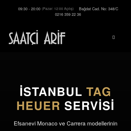
İçeriğe
09:30 - 20:00
Bağdat Cad. No: 348/C
(Pazar: 12:00 Açılış)
atla
0216 359 22 36
Menü
İSTANBUL
TAG
HEUER
SERVISI
Efsanevi Monaco ve Carrera modellerinin