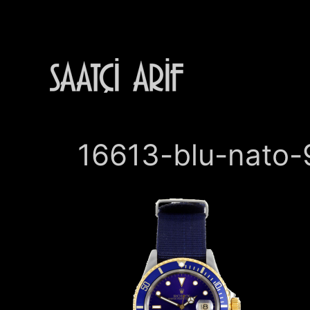
İçeriğe
atla
16613-blu-nato-