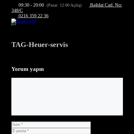
İçeriğe
09:30 - 20:00
Bağdat Cad. No:
(Pazar: 12:00 Açılış)
atla
348/C
0216 359 22 36
Menü
TAG-Heuer-servis
Yorum yapın
Yorum
İsim
E-
posta
İnternet