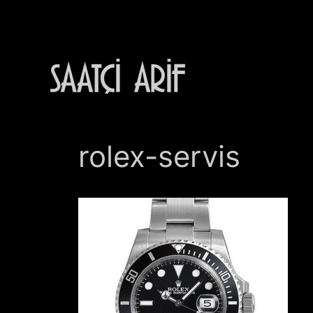
İçeriğe
atla
rolex-servis