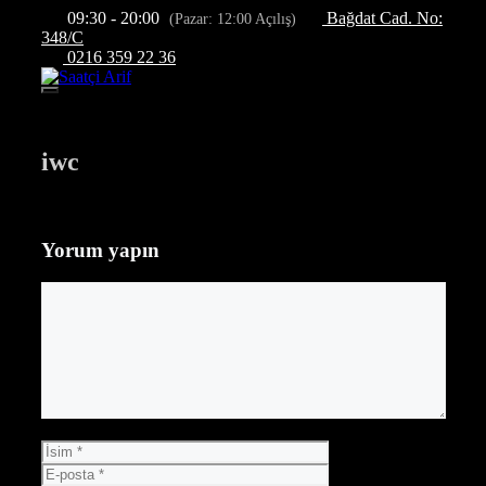
İçeriğe
09:30 - 20:00
Bağdat Cad. No:
(Pazar: 12:00 Açılış)
atla
348/C
0216 359 22 36
Menü
iwc
Yorum yapın
Yorum
İsim
E-
posta
İnternet