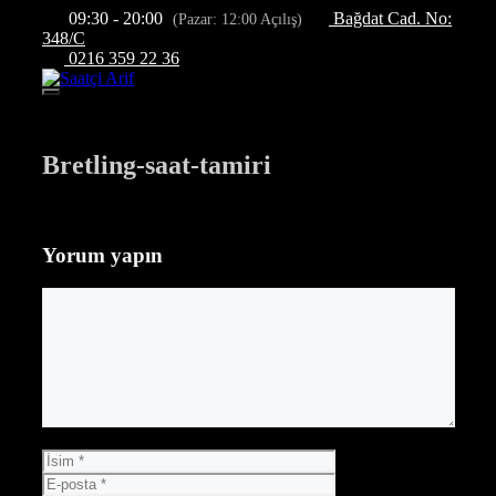
İçeriğe
09:30 - 20:00
Bağdat Cad. No:
(Pazar: 12:00 Açılış)
atla
348/C
0216 359 22 36
Menü
Bretling-saat-tamiri
Yorum yapın
Yorum
İsim
E-
posta
İnternet