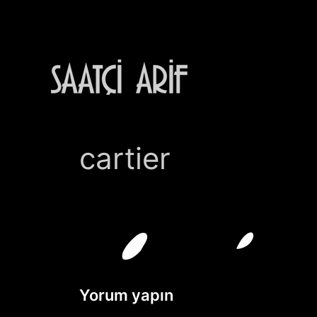
İçeriğe
atla
cartier
Yorum yapın