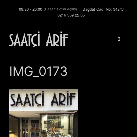
İçeriğe
09:30 - 20:00
Bağdat Cad. No: 348/C
(Pazar: 12:00 Açılış)
atla
0216 359 22 36
Menü
IMG_0173