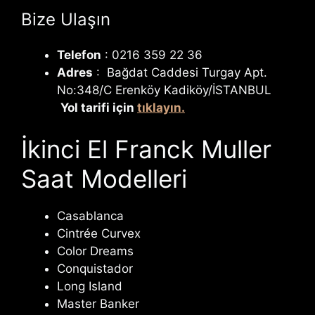
Bize Ulaşın
Telefon
: 0216 359 22 36
Adres
: Bağdat Caddesi Turgay Apt.
No:348/C Erenköy Kadiköy/İSTANBUL
Yol tarifi için
tıklayın.
İkinci El Franck Muller
Saat Modelleri
Casablanca
Cintrée Curvex
Color Dreams
Conquistador
Long Island
Master Banker