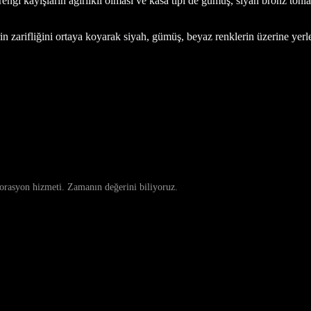
engi kayışların ağırlıklı olması ve kasa tipi de gümüş, siyah bronz tonl
in zarifliğini ortaya koyarak siyah, gümüş, beyaz renklerin üzerine yerleş
storasyon hizmeti. Zamanın değerini biliyoruz.