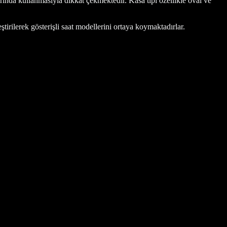
arında kullanmasıyla dikkat çekmektedir. Kasa tipi özellikle oval ve
tirilerek gösterişli saat modellerini ortaya koymaktadırlar.