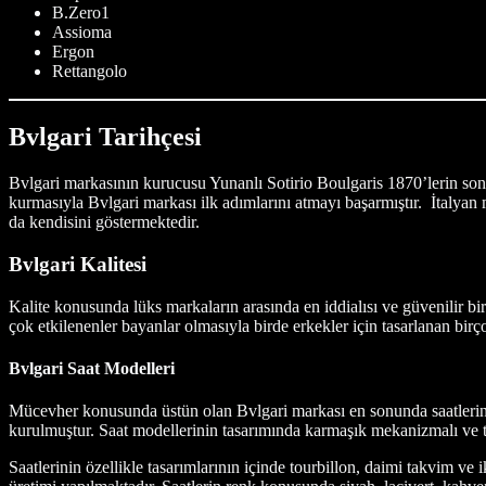
B.Zero1
Assioma
Ergon
Rettangolo
Bvlgari Tarihçesi
Bvlgari markasının kurucusu Yunanlı Sotirio Boulgaris 1870’lerin son
kurmasıyla Bvlgari markası ilk adımlarını atmayı başarmıştır. İtalyan
da kendisini göstermektedir.
Bvlgari Kalitesi
Kalite konusunda lüks markaların arasında en iddialısı ve güvenilir 
çok etkilenenler bayanlar olmasıyla birde erkekler için tasarlanan bir
Bvlgari Saat Modelleri
Mücevher konusunda üstün olan Bvlgari markası en sonunda saatlerini 
kurulmuştur. Saat modellerinin tasarımında karmaşık mekanizmalı ve te
Saatlerinin özellikle tasarımlarının içinde tourbillon, daimi takvim ve