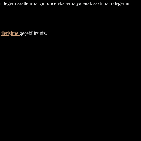
değerli saatleriniz için önce ekspertiz yaparak saatinizin değerini
e
iletişime
geçebilirsiniz.