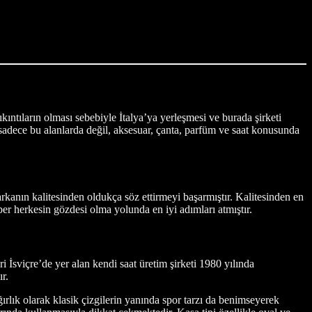
ntıların olması sebebiyle İtalya’ya yerleşmesi ve burada şirketi
sadece bu alanlarda değil, aksesuar, çanta, parfüm ve saat konusunda
anın kalitesinden oldukça söz ettirmeyi başarmıştır. Kalitesinden en
ber herkesin gözdesi olma yolunda en iyi adımları atmıştır.
eri İsviçre’de yer alan kendi saat üretim şirketi 1980 yılında
r.
ğırlık olarak klasik çizgilerin yanında spor tarzı da benimseyerek