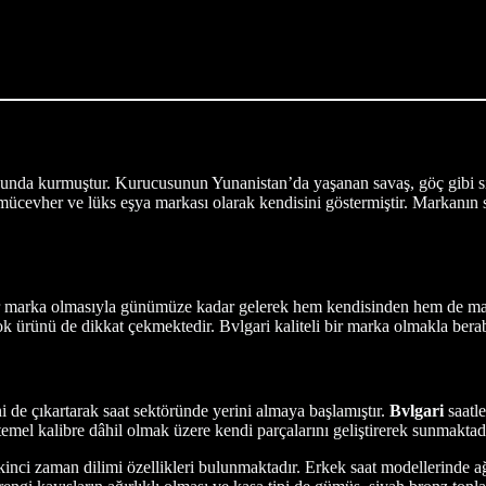
unda kurmuştur. Kurucusunun Yunanistan’da yaşanan savaş, göç gibi sıkı
 mücevher ve lüks eşya markası olarak kendisini göstermiştir. Markanın 
bir marka olmasıyla günümüze kadar gelerek hem kendisinden hem de mark
çok ürünü de dikkat çekmektedir. Bvlgari kaliteli bir marka olmakla bera
de çıkartarak saat sektöründe yerini almaya başlamıştır.
Bvlgari
saatl
mel kalibre dâhil olmak üzere kendi parçalarını geliştirerek sunmaktadı
 ikinci zaman dilimi özellikleri bulunmaktadır. Erkek saat modellerinde a