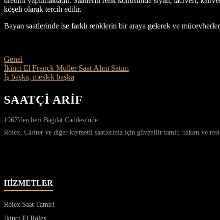
üretimi yapılmaktadır. Saatlerin renk konusunda siyah, lacivert, kahver
köşeli olarak tercih edilir.
Bayan saatlerinde ise farklı renklerin bir araya gelerek ve mücevherler
Kategoriler
Genel
İkinci El Franck Muller Saat Alım Satım
İş başka, meslek başka
SAATÇİ ARİF
1967'den beri Bağdat Caddesi'nde.
Rolex, Cariter ve diğer kıymetli saatleriniz için güvenilir tamir, bakım ve re
HİZMETLER
Rolex Saat Tamiri
İkinci El Rolex