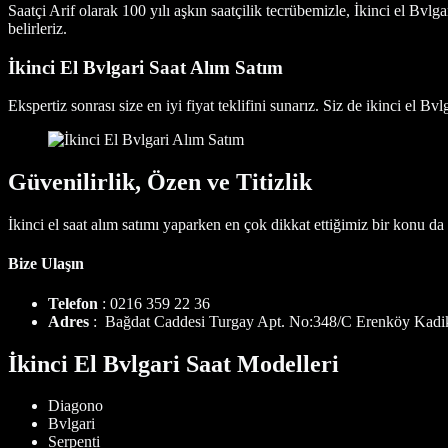
Saatçi Arif olarak 100 yılı aşkın saatçilik tecrübemizle, İkinci el Bvl
belirleriz.
İkinci El
Bvlgari Saat Alım Satım
Ekspertiz sonrası size en iyi fiyat teklifini sunarız. Siz de ikinci el
Bvlg
Güvenilirlik, Özen ve Titizlik
İkinci el saat alım satımı yaparken en çok dikkat ettiğimiz bir konu da
Bize Ulaşın
Telefon
: 0216 359 22 36
Adres
: Bağdat Caddesi Turgay Apt. No:348/C Erenköy K
İkinci El Bvlgari Saat Modelleri
Diagono
Bvlgari
Serpenti