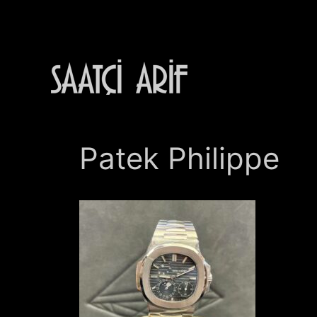
İçeriğe
atla
Patek Philippe