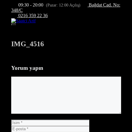
İçeriğe
09:30 - 20:00
Bağdat Cad. No:
(Pazar: 12:00 Açılış)
atla
348/C
0216 359 22 36
Menü
IMG_4516
Yorum yapın
Yorum
İsim
E-
posta
İnternet