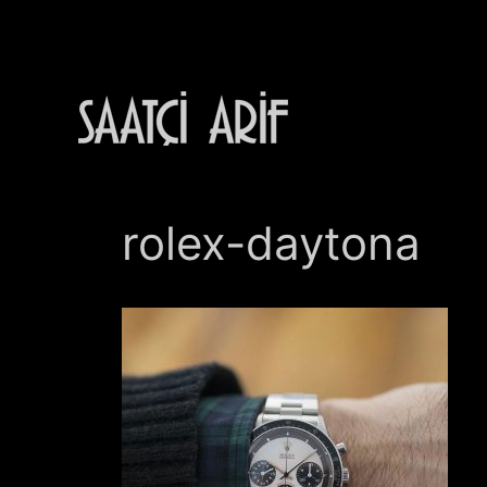
İçeriğe
atla
rolex-daytona