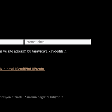
İnternet
sitesi
 ve site adresim bu tarayıcıya kaydedilsin.
zin nasıl işlendiğini öğrenin.
storasyon hizmeti. Zamanın değerini biliyoruz.