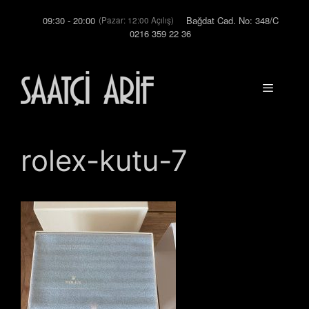
İçeriğe
09:30 - 20:00
Bağdat Cad. No: 348/C
(Pazar: 12:00 Açılış)
atla
0216 359 22 36
Menü
rolex-kutu-7