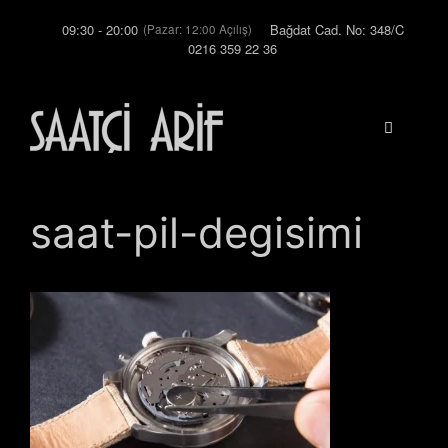
İçeriğe
09:30 - 20:00
Bağdat Cad. No: 348/C
(Pazar: 12:00 Açılış)
atla
0216 359 22 36
Menü
saat-pil-degisimi