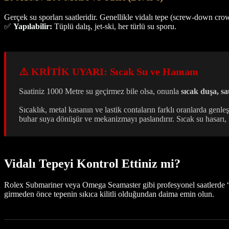
Gerçek su sporları saatleridir. Genellikle vidalı tepe (screw-down cro
✅
Yapılabilir:
Tüplü dalış, jet-ski, her türlü su sporu.
⚠️ KRİTİK UYARI: Sıcak Su ve Hamam
Saatiniz 1000 Metre su geçirmez bile olsa, onunla
sıcak duşa, s
Sıcaklık, metal kasanın ve lastik contaların farklı oranlarda gen
buhar suya dönüşür ve mekanizmayı paslandırır. Sıcak su hasarı, 
Vidalı Tepeyi Kontrol Ettiniz mi?
Rolex Submariner veya Omega Seamaster gibi profesyonel saatlerde “Vi
girmeden önce tepenin sıkıca kilitli olduğundan daima emin olun.