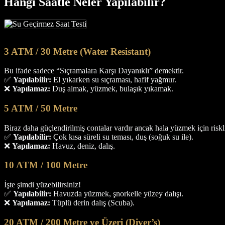
Hangi Saatle Neler Yapılabilir?
3 ATM / 30 Metre (Water Resistant)
Bu ifade sadece “Sıçramalara Karşı Dayanıklı” demektir.
✅
Yapılabilir:
El yıkarken su sıçraması, hafif yağmur.
❌
Yapılamaz:
Duş almak, yüzmek, bulaşık yıkamak.
5 ATM / 50 Metre
Biraz daha güçlendirilmiş contalar vardır ancak hala yüzmek için riskli
✅
Yapılabilir:
Çok kısa süreli su teması, duş (soğuk su ile).
❌
Yapılamaz:
Havuz, deniz, dalış.
10 ATM / 100 Metre
İşte şimdi yüzebilirsiniz!
✅
Yapılabilir:
Havuzda yüzmek, şnorkelle yüzey dalışı.
❌
Yapılamaz:
Tüplü derin dalış (Scuba).
20 ATM / 200 Metre ve Üzeri (Diver’s)