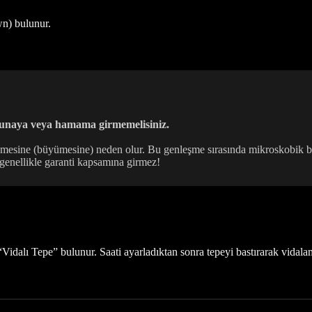
wn) bulunur.
aunaya veya hamama girmemelisiniz.
leşmesine (büyümesine) neden olur. Bu genleşme sırasında mikroskobik bo
genellikle garanti kapsamına girmez!
dalı Tepe” bulunur. Saati ayarladıktan sonra tepeyi bastırarak vidala