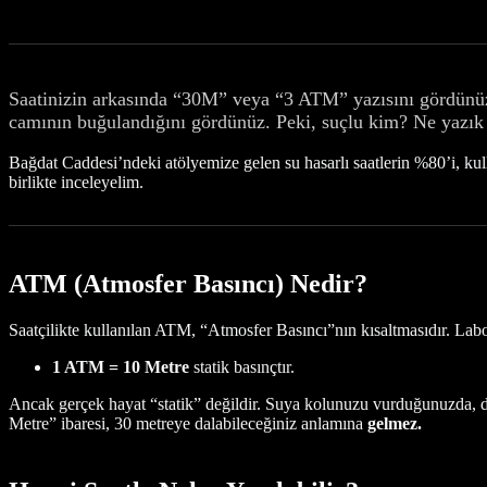
Saatinizin arkasında “30M” veya “3 ATM” yazısını gördünüz 
camının buğulandığını gördünüz. Peki, suçlu kim? Ne yazık ki 
Bağdat Caddesi’ndeki atölyemize gelen su hasarlı saatlerin %80’i, kul
birlikte inceleyelim.
ATM (Atmosfer Basıncı) Nedir?
Saatçilikte kullanılan ATM, “Atmosfer Basıncı”nın kısaltmasıdır. Labor
1 ATM = 10 Metre
statik basınçtır.
Ancak gerçek hayat “statik” değildir. Suya kolunuzu vurduğunuzda, d
Metre” ibaresi, 30 metreye dalabileceğiniz anlamına
gelmez.