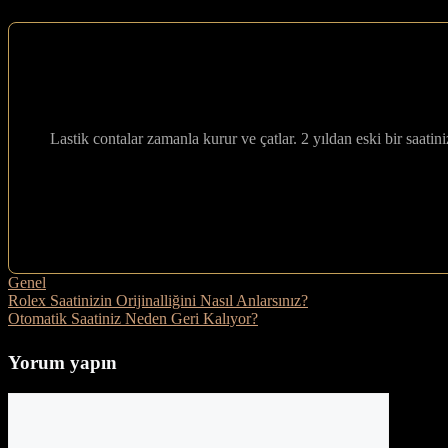
Lastik contalar zamanla kurur ve çatlar. 2 yıldan eski bir saati
Kategoriler
Genel
Rolex Saatinizin Orijinalliğini Nasıl Anlarsınız?
Otomatik Saatiniz Neden Geri Kalıyor?
Yorum yapın
Yorum