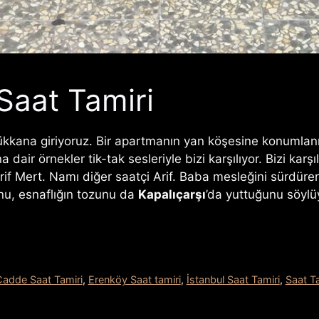
Saat Tamiri
dükkana giriyoruz. Bir apartmanın yan köşesine konumla
dair örnekler tik-tak sesleriyle bizi karşılıyor. Bizi karşı
Arif Mert. Namı diğer saatçi Arif. Baba mesleğini sürdür
nu, esnaflığın tozunu da
Kapalıçarşı
’da yuttuğunu söylü
adde Saat Tamiri
,
Erenköy Saat tamiri
,
İstanbul Saat Tamiri
,
Saat Ta