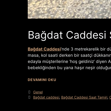
Bağdat Caddesi 
Bağdat Caddesi
’nde 3 metrekarelik bir 
masa, kol saati derken bir saatçi dükkanına 
edayla müşterilerine ‘hoş geldiniz’ diyen 
bebekliğinden bu yana haşır neşir olduğu
DEVAMINI OKU
Kategoriler
Genel
Etiketler
Bağdat caddesi
,
Bağdat Caddesi Saat Tamiri
,
C