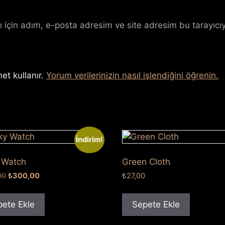
 için adım, e-posta adresim ve site adresim bu tarayıcıy
et kullanır.
Yorum verilerinizin nasıl işlendiğini öğrenin.
İndirim!
 Watch
Green Cloth
Orijinal
Şu
00
₺
300,00
₺
27,00
fiyat:
andaki
₺500,00.
fiyat:
ete Ekle
Sepete Ekle
₺300,00.