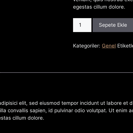
egestas cillum dolore.
Brown
Sepete Ekle
Tone
Sunglasses
adet
Kategoriler:
Genel
Etiketl
ipisici elit, sed eiusmod tempor incidunt ut labore et d
lla convallis sapien, id pulvinar odio volutpat. Ut enim
estas cillum dolore.