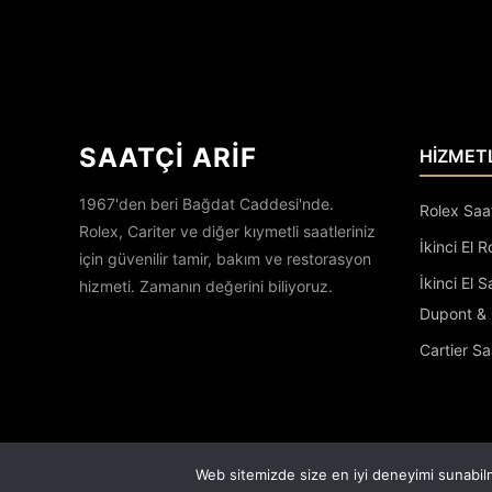
SAATÇİ ARİF
HİZMET
1967'den beri Bağdat Caddesi'nde.
Rolex Saa
Rolex, Cariter ve diğer kıymetli saatleriniz
İkinci El R
için güvenilir tamir, bakım ve restorasyon
İkinci El 
hizmeti. Zamanın değerini biliyoruz.
Dupont & 
Cartier Sa
Web sitemizde size en iyi deneyimi sunabilm