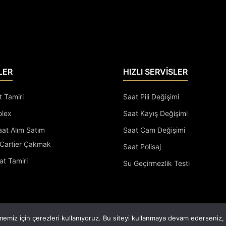
LER
HIZLI SERVİSLER
t Tamiri
Saat Pili Değişimi
olex
Saat Kayış Değişimi
Saat Alım Satım
Saat Cam Değişimi
Cartier Çakmak
Saat Polisaj
at Tamiri
Su Geçirmezlik Testi
Saatçi Arif Tüm Hakları Saklıdır.
emiz için çerezleri kullanıyoruz. Bu siteyi kullanmaya devam ederseniz, b