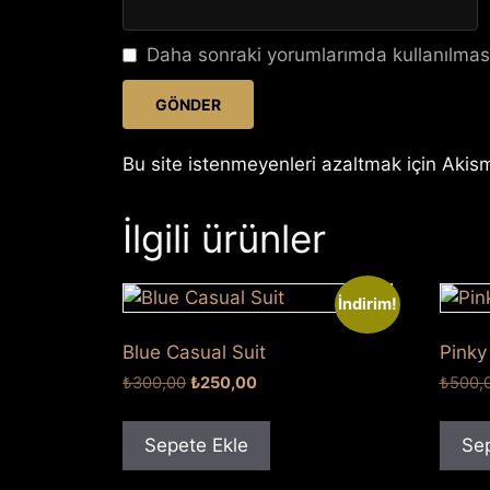
Daha sonraki yorumlarımda kullanılması
Bu site istenmeyenleri azaltmak için Akism
İlgili ürünler
İndirim!
Blue Casual Suit
Pinky
Orijinal
Şu
₺
300,00
₺
250,00
₺
500,
fiyat:
andaki
₺300,00.
fiyat:
Sepete Ekle
Sep
₺250,00.