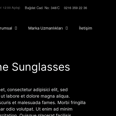
Bağdat Cad. No: 348/C
0216 359 22 36
r: 12:00 Açılış)
rumsal
Marka Uzmanlıkları
İletişim
ne Sunglasses
t, consectetur adipisici elit, sed
00.
ut labore et dolore magna aliqua.
scuris et malesuada fames. Morbi fringilla
inar odio volutpat. Ut enim ad minim
citation. Quisque placerat facilisis