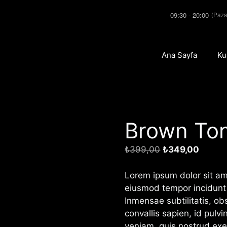
09:30 - 20:00
(Paza
Ana Sayfa
Ku
Brown To
Orijinal
Şu
₺
399,00
₺
349,00
fiyat:
andaki
₺399,00.
fiyat:
Lorem ipsum dolor sit ame
₺349,
eiusmod tempor incidunt 
Inmensae subtilitatis, ob
convallis sapien, id pulv
veniam, quis nostrud exer