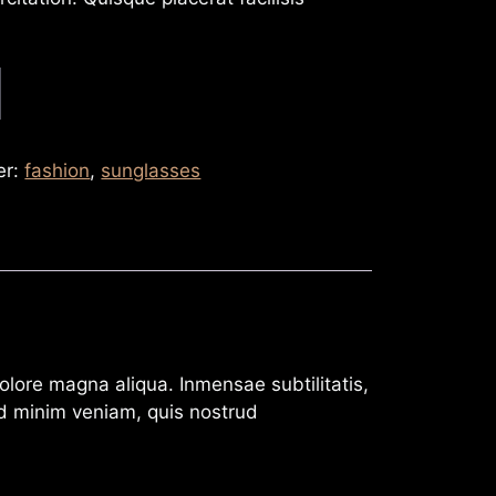
er:
fashion
,
sunglasses
olore magna aliqua. Inmensae subtilitatis,
 ad minim veniam, quis nostrud