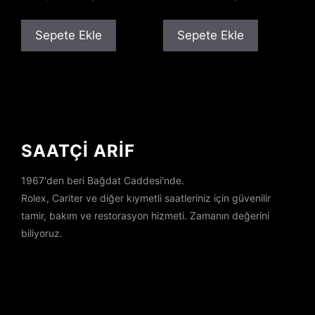
fiyat:
andaki
fiyat:
andaki
₺500,00.
fiyat:
₺500,00.
fiyat:
Sepete Ekle
Sepete Ekle
₺300,00.
₺390,00.
SAATÇİ ARİF
1967'den beri Bağdat Caddesi'nde.
Rolex, Cariter ve diğer kıymetli saatleriniz için güvenilir
tamir, bakım ve restorasyon hizmeti. Zamanın değerini
biliyoruz.