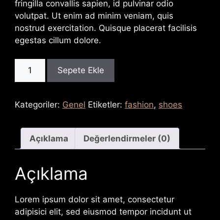
fringilla convallis sapien, id pulvinar odio
volutpat. Ut enim ad minim veniam, quis
nostrud exercitation. Quisque placerat facilisis
egestas cillum dolore.
Dark
Sepete Ekle
High
Shoes
adet
Kategoriler:
Genel
Etiketler:
fashion
,
shoes
Açıklama
Değerlendirmeler (0)
Açıklama
Lorem ipsum dolor sit amet, consectetur
adipisici elit, sed eiusmod tempor incidunt ut