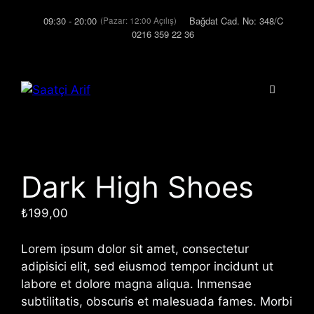
İçeriğe
09:30 - 20:00
Bağdat Cad. No: 348/C
(Pazar: 12:00 Açılış)
atla
0216 359 22 36
Menü
Dark High Shoes
₺
199,00
Lorem ipsum dolor sit amet, consectetur
adipisici elit, sed eiusmod tempor incidunt ut
labore et dolore magna aliqua. Inmensae
subtilitatis, obscuris et malesuada fames. Morbi