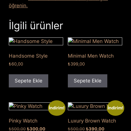
öğrenin.
İlgili ürünler
Handsome Style
Minimal Men Watch
₺
60,00
₺
399,00
Sepete Ekle
Sepete Ekle
İndirim!
İndirim!
Pinky Watch
Luxury Brown Watch
Orijinal
Şu
Orijinal
Şu
₺
500,00
₺
300,00
₺
500,00
₺
390,00