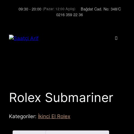
İçeriğe
09:30 - 20:00
Bağdat Cad. No: 348/C
(Pazar: 12:00 Açılış)
atla
0216 359 22 36
Menü
Rolex Submariner
Kategoriler:
İkinci El Rolex