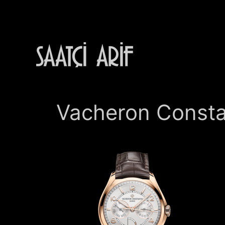
İçeriğe
atla
Vacheron Consta