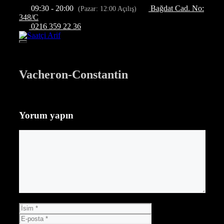
İçeriğe
09:30 - 20:00
Bağdat Cad. No:
(Pazar: 12:00 Açılış)
atla
348/C
0216 359 22 36
Menü
Vacheron-Constantin
Yorum yapın
Yorum
İsim
E-
posta
İnternet