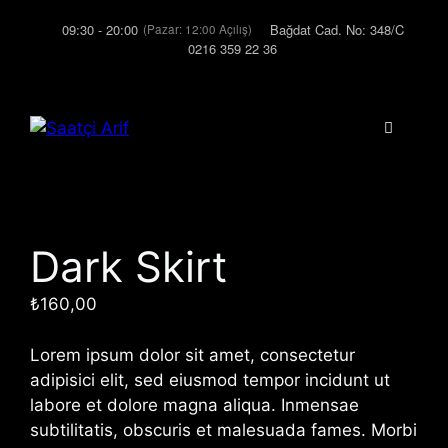
İçeriğe
09:30 - 20:00
Bağdat Cad. No: 348/C
(Pazar: 12:00 Açılış)
atla
0216 359 22 36
Menü
Dark Skirt
₺
160,00
Lorem ipsum dolor sit amet, consectetur
adipisici elit, sed eiusmod tempor incidunt ut
labore et dolore magna aliqua. Inmensae
subtilitatis, obscuris et malesuada fames. Morbi