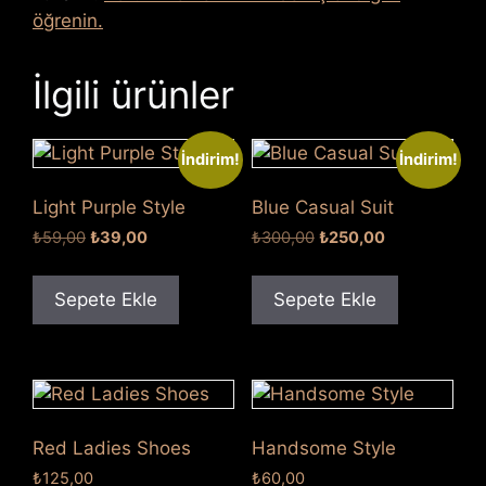
öğrenin.
İlgili ürünler
İndirim!
İndirim!
Light Purple Style
Blue Casual Suit
Orijinal
Şu
Orijinal
Şu
₺
59,00
₺
39,00
₺
300,00
₺
250,00
fiyat:
andaki
fiyat:
andaki
₺59,00.
fiyat:
₺300,00.
fiyat:
Sepete Ekle
Sepete Ekle
₺39,00.
₺250,00.
Red Ladies Shoes
Handsome Style
₺
125,00
₺
60,00