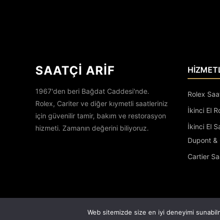
SAATÇİ ARİF
HİZMET
1967'den beri Bağdat Caddesi'nde.
Rolex Saa
Rolex, Cariter ve diğer kıymetli saatleriniz
İkinci El R
için güvenilir tamir, bakım ve restorasyon
İkinci El 
hizmeti. Zamanın değerini biliyoruz.
Dupont & 
Cartier Sa
Web sitemizde size en iyi deneyimi sunabilm