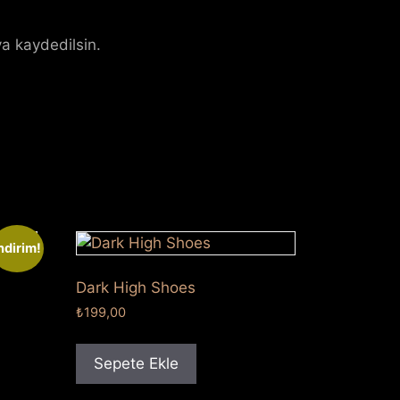
a kaydedilsin.
ndirim!
Dark High Shoes
₺
199,00
Sepete Ekle