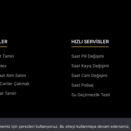
LER
HIZLI SERVİSLER
t Tamiri
Saat Pili Değişimi
olex
Saat Kayış Değişimi
Saat Alım Satım
Saat Cam Değişimi
Cartier Çakmak
Saat Polisaj
at Tamiri
Su Geçirmezlik Testi
Saatçi Arif Tüm Hakları Saklıdır.
emiz için çerezleri kullanıyoruz. Bu siteyi kullanmaya devam ederseniz, b