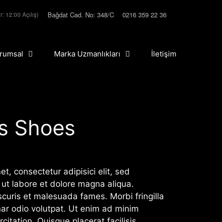
Bağdat Cad. No: 348/C
0216 359 22 36
r: 12:00 Açılış)
rumsal
Marka Uzmanlıkları
İletişim
s Shoes
t, consectetur adipisici elit, sed
ut labore et dolore magna aliqua.
scuris et malesuada fames. Morbi fringilla
inar odio volutpat. Ut enim ad minim
citation. Quisque placerat facilisis