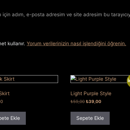
 için adım, e-posta adresim ve site adresim bu tarayıcıy
et kullanır.
Yorum verilerinizin nasıl işlendiğini öğrenin.
İ
Skirt
Light Purple Style
Orijinal
Şu
00
₺
59,00
₺
39,00
fiyat:
andaki
₺59,00.
fiyat:
ete Ekle
Sepete Ekle
₺39,00.