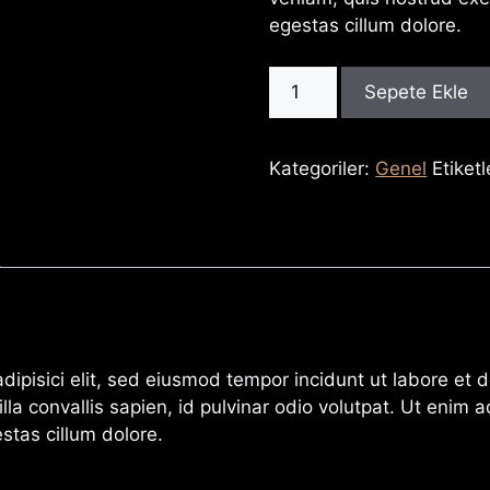
egestas cillum dolore.
Red
Sepete Ekle
Ladies
Shoes
adet
Kategoriler:
Genel
Etiketl
ipisici elit, sed eiusmod tempor incidunt ut labore et d
lla convallis sapien, id pulvinar odio volutpat. Ut enim
estas cillum dolore.