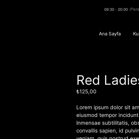
09:30 - 20:00
(Paza
Ana Sayfa
Ku
Red Ladie
₺
125,00
Lorem ipsum dolor sit ame
eiusmod tempor incidunt 
Inmensae subtilitatis, ob
convallis sapien, id pulv
veniam, quis nostrud exer