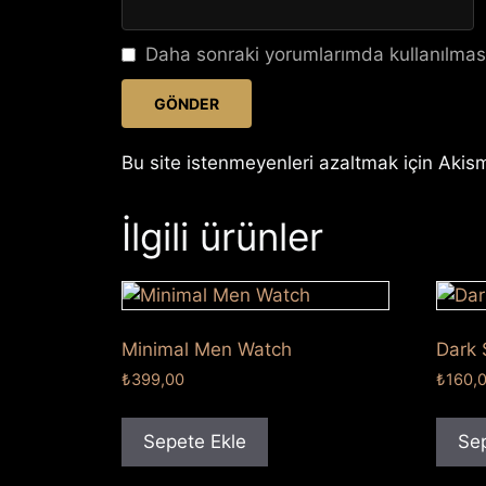
Daha sonraki yorumlarımda kullanılması
Bu site istenmeyenleri azaltmak için Akism
İlgili ürünler
Minimal Men Watch
Dark 
₺
399,00
₺
160,
Sepete Ekle
Sep