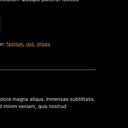
er:
fashion
,
red
,
shoes
olore magna aliqua. Inmensae subtilitatis,
 ad minim veniam, quis nostrud