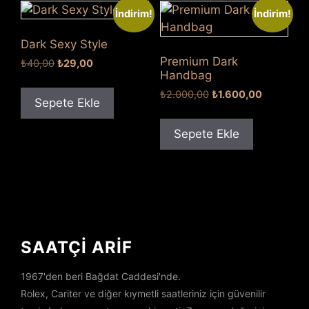
İndirim!
İndirim!
Dark Sexy Style
Premium Dark
Orijinal
Şu
₺
40,00
₺
29,00
Handbag
fiyat:
andaki
₺40,00.
fiyat:
Orijinal
Şu
₺
2.000,00
₺
1.600,00
Sepete Ekle
₺29,00.
fiyat:
andaki
₺2.000,00.
fiyat:
Sepete Ekle
₺1.600,00
SAATÇİ ARİF
1967'den beri Bağdat Caddesi'nde.
Rolex, Cariter ve diğer kıymetli saatleriniz için güvenilir