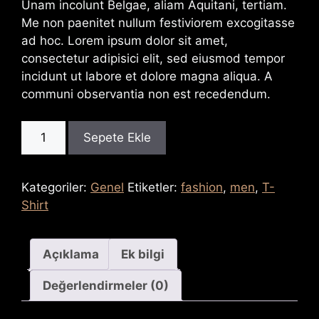
Unam incolunt Belgae, aliam Aquitani, tertiam.
Me non paenitet nullum festiviorem excogitasse
ad hoc. Lorem ipsum dolor sit amet,
consectetur adipisici elit, sed eiusmod tempor
incidunt ut labore et dolore magna aliqua. A
communi observantia non est recedendum.
Light
Sepete Ekle
Purple
Style
adet
Kategoriler:
Genel
Etiketler:
fashion
,
men
,
T-
Shirt
Açıklama
Ek bilgi
Değerlendirmeler (0)