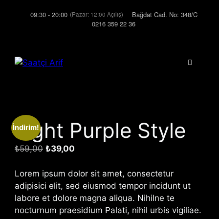
İçeriğe
09:30 - 20:00
Bağdat Cad. No: 348/C
(Pazar: 12:00 Açılış)
atla
0216 359 22 36
Menü
Light Purple Style
İndirim!
Orijinal
Şu
₺
59,00
₺
39,00
fiyat:
andaki
₺59,00.
fiyat:
Lorem ipsum dolor sit amet, consectetur
₺39,00.
adipisici elit, sed eiusmod tempor incidunt ut
labore et dolore magna aliqua. Nihilne te
nocturnum praesidium Palati, nihil urbis vigiliae.